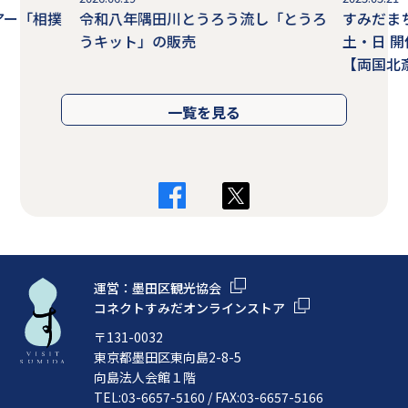
アー「相撲
令和八年隅田川とうろう流し「とうろ
すみだま
うキット」の販売
土・日 
【両国北
一覧を見る
運営：墨田区観光協会
コネクトすみだオンラインストア
〒131-0032
東京都墨田区東向島2-8-5
向島法人会館１階
TEL:03-6657-5160 / FAX:03-6657-5166