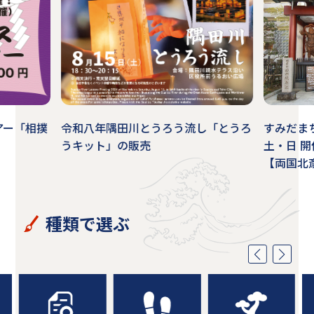
アー「相撲
令和八年隅田川とうろう流し「とうろ
すみだま
うキット」の販売
土・日 
【両国北
種類で選ぶ