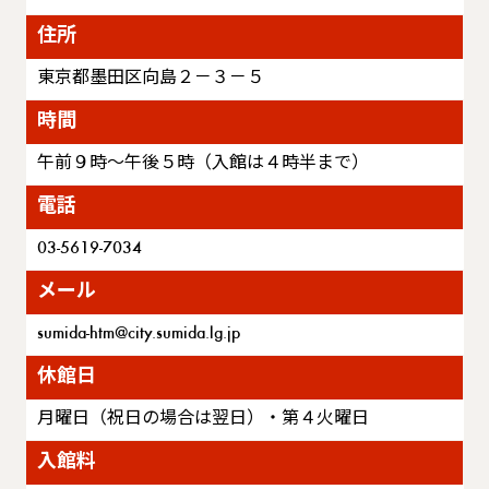
住所
東京都墨田区向島２－３－５
時間
午前９時～午後５時（入館は４時半まで）
電話
03-5619-7034
メール
sumida-htm@city.sumida.lg.jp
休館日
月曜日（祝日の場合は翌日）・第４火曜日
入館料