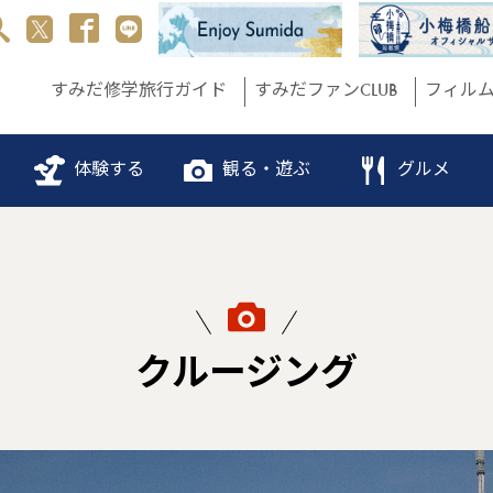
すみだ修学旅行ガイド
すみだファンCLUB
フィル
体験する
観る・遊ぶ
グルメ
クルージング