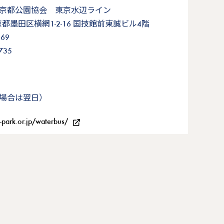
京都公園協会 東京水辺ライン
 東京都墨田区横網1-2-16 国技館前東誠ビル4階
869
735
場合は翌日）
-park.or.jp/waterbus/