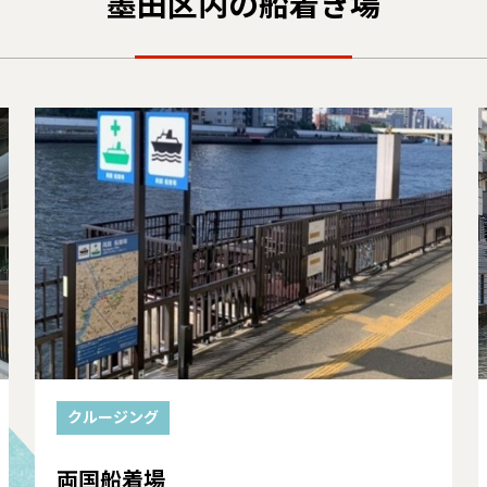
墨田区内の船着き場
クルージング
両国船着場