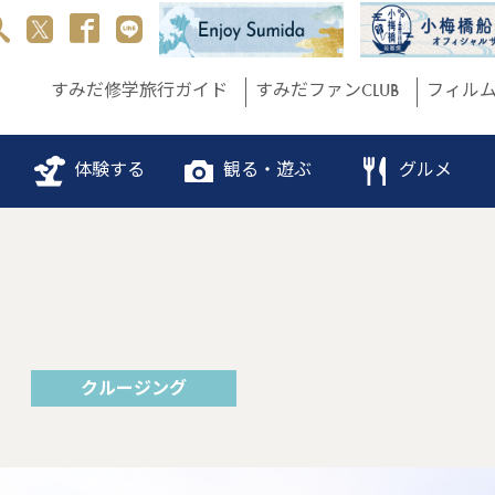
すみだ修学旅行ガイド
すみだファンCLUB
フィル
体験する
観る・遊ぶ
グルメ
クルージング