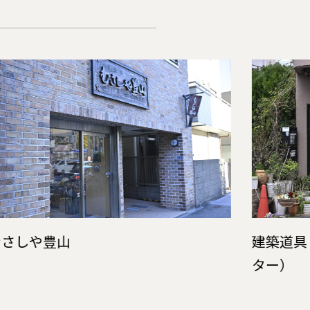
むさしや豊山
建築道具
ター）