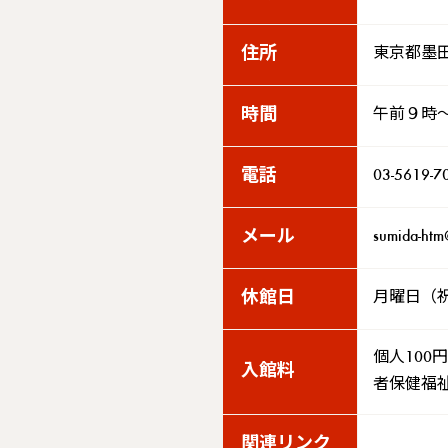
住所
東京都墨
時間
午前９時
電話
03-5619-7
メール
sumida-htm@
休館日
月曜日（
個人100
入館料
者保健福
関連リンク