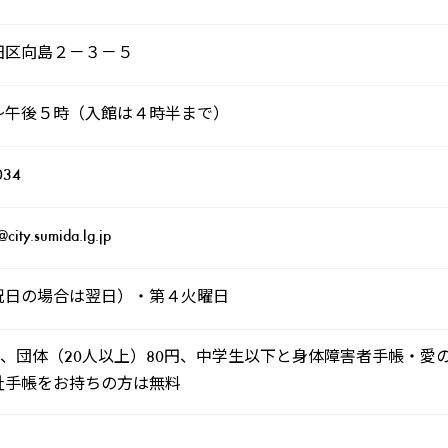
田区向島２－３－５
～午後５時（入館は４時半まで）
034
city.sumida.lg.jp
祝日の場合は翌日）・第４火曜日
円、団体（20人以上）80円、中学生以下と身体障害者手帳・
祉手帳をお持ちの方は無料