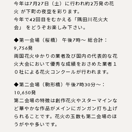
今年は7月27日（土）に行われ約2万発の花
火 が下町の夜空を彩ります。
今年で42回目をむかえる「隅田川花火大
会」 をどうぞお楽しみ下さい。
◆第一会場（桜橋） 午後7時～ 総合計：
9,756発
両国花火ゆかりの業者及び国内の代表的な花
火大会において優秀な成績をおさめた業者１
０社による花火コンクールが行われます。
◆第二会場（駒形橋）午後7時30分～：
10,650発
第二会場の特徴は創作花火やスターマインな
ど華やかな作品がメインにガンガン打ち上げ
られることです。花火の玉数も第二会場のほ
うがやや多いです。