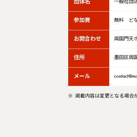
団体名
一般社団
参加費
無料 ど
お問合わせ
両国門天
住所
墨田区両国1
メール
contact@mo
掲載内容は変更となる場合