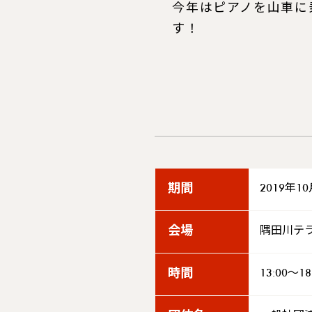
今年はピアノを山車に
す！
期間
2019年1
会場
隅田川テ
時間
13:00～18