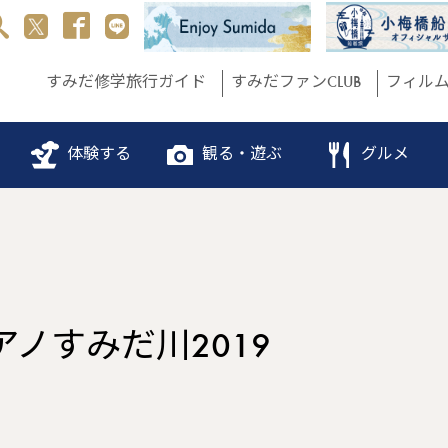
すみだ修学旅行ガイド
すみだファンCLUB
フィル
体験する
観る・遊ぶ
グルメ
ノすみだ川2019