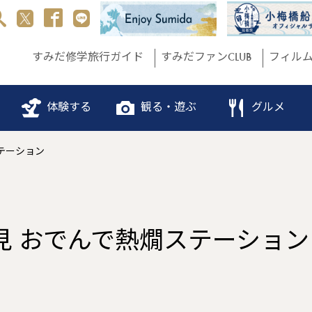
すみだ修学旅行ガイド
すみだファンCLUB
フィル
体験する
観る・遊ぶ
グルメ
テーション
見 おでんで熱燗ステーション