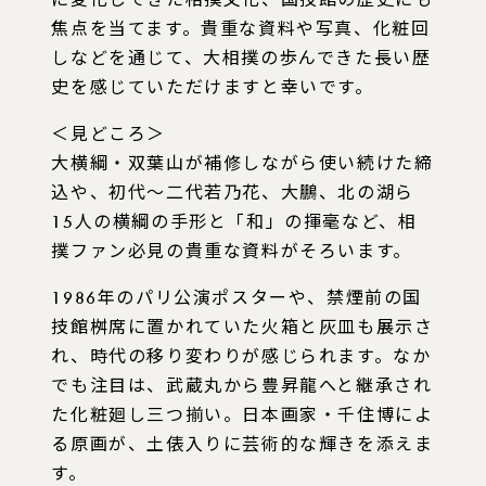
に変化してきた相撲文化、国技館の歴史にも
焦点を当てます。貴重な資料や写真、化粧回
しなどを通じて、大相撲の歩んできた長い歴
史を感じていただけますと幸いです。
＜見どころ＞
大横綱・双葉山が補修しながら使い続けた締
込や、初代～二代若乃花、大鵬、北の湖ら
15人の横綱の手形と「和」の揮毫など、相
撲ファン必見の貴重な資料がそろいます。
1986年のパリ公演ポスターや、禁煙前の国
技館桝席に置かれていた火箱と灰皿も展示さ
れ、時代の移り変わりが感じられます。なか
でも注目は、武蔵丸から豊昇龍へと継承され
た化粧廻し三つ揃い。日本画家・千住博によ
る原画が、土俵入りに芸術的な輝きを添えま
す。