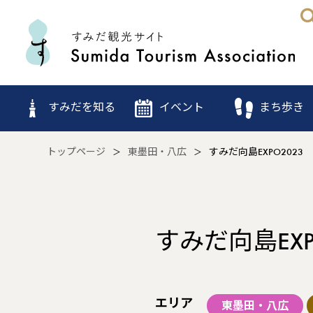
すみだを知る
イベント
まち歩き
トップページ
東墨田・八広
すみだ向島EXPO202
すみだ向島EX
エリア
東墨田・八広