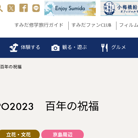
すみだ修学旅行ガイド
すみだファンCLUB
フィル
体験する
観る・遊ぶ
グルメ
3 百年の祝福
PO2023 百年の祝福
立花・文花
京島周辺