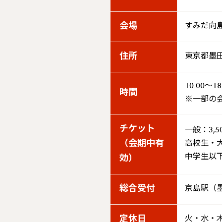
会場
すみだ向
住所
東京都墨
10:00～18
時間
※一部の
チケット
一般：3,5
（会期中有
高校生・大
中学生以下
効）
総合受付
京島駅（墨田
定休日
火・水・