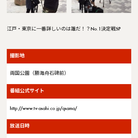
江戸・東京に一番詳しいのは誰だ！？No.1決定戦SP
撮影地
両国公園（勝海舟石碑前）
番組公式サイト
http://www.tv-asahi.co.jp/qsama/
放送日時