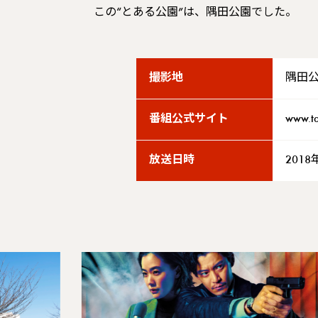
この“とある公園”は、隅田公園でした。
撮影地
隅田
番組公式サイト
www.ta
放送日時
201