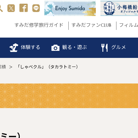
すみだ修学旅行ガイド
すみだファンCLUB
フィル
体験する
観る・遊ぶ
グルメ
実績
「しゃべクル」（タカラトミー）