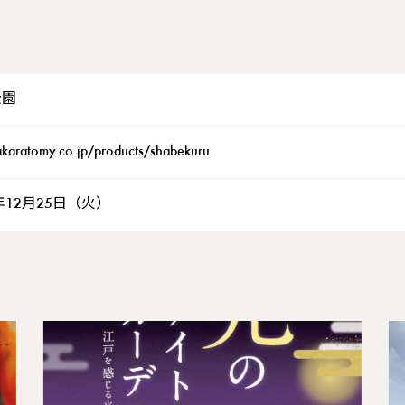
公園
karatomy.co.jp/products/shabekuru
8年12月25日（火）