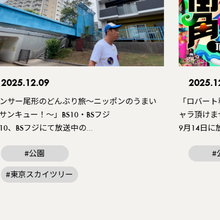
2025.12.09
2025.1
ンサー尾形のどんぶり旅〜ニッポンのうまい
「ロバート
サンキュー！〜」
BS10
・
BS
フジ
ャラ頂けま
S10、BSフジにて放送中の…
9月14日
#公園
#
#東京スカイツリー