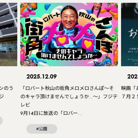
2024.12.17
202
ぽ〜そ
映画「ありきたりな言葉じゃなくて」
ドラマ
」フジテ
７月２５日に放送のNHK E…
一本～
錦糸町
#