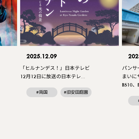
2025.12.09
202
「ヒルナンデス！」日本テレビ
パンサ
12月12日に放送の日本テレ…
まいに
BS10
#両国
#旧安田庭園