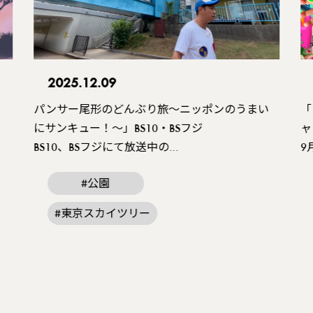
2025.12.09
パンサー尾形のどんぶり旅〜ニッポンのうまい
「
にサンキュー！〜」
BS10
・
BS
フジ
ャ
BS10、BSフジにて放送中の…
9
#公園
#東京スカイツリー