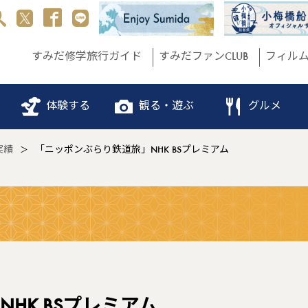
すみだ修学旅行ガイド
すみだファンCLUB
フィル
体験する
観る・遊ぶ
グルメ
実績
「ニッポンぶらり鉄道旅」NHK BSプレミアム