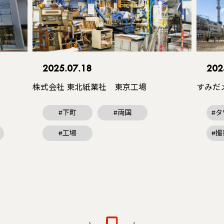
2025.07.18
202
株式会社 東北紙業社 東京工場
すみだ
#下町
#両国
#
#工場
#