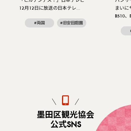
「ヒルナンデス！」日本テレビ
パンサ
12月12日に放送の日本テレ…
まいに
BS10
#両国
#旧安田庭園
墨田区観光協会
公式SNS