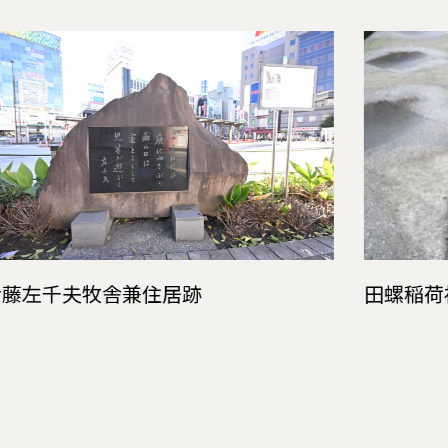
伊藤左千夫牧舎兼住居跡
田螺稲荷