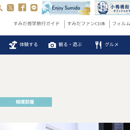
すみだ修学旅行ガイド
すみだファンCLUB
フィル
体験する
観る・遊ぶ
グルメ
相撲部屋