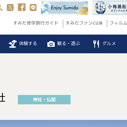
すみだ修学旅行ガイド
すみだファンCLUB
フィル
体験する
観る・遊ぶ
グルメ
社
神社・仏閣