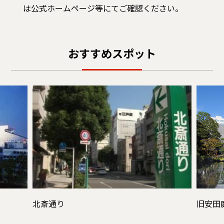
は公式ホームページ等にてご確認ください。
おすすめスポット
北斎通り
旧安田