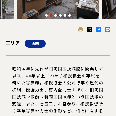
エリア
両国
昭和４年に先代が旧両国国技館脇に開業して
以来、60年以上にわたり相撲協会の専属を
務めた写真館。相撲協会の公式行事や歴代の
横綱、優勝力士、幕内全力士のほか、旧両国
国技館→蔵前→新両国国技館という国技館の
変遷、また、七五三、お宮参り、相撲教習所
の卒業写真や力士の手形など、相撲に関する