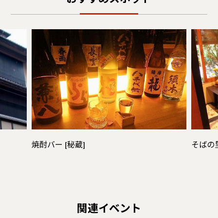
おすすめスポット
焼酎バー [秘蔵]
そばの
関連イベント