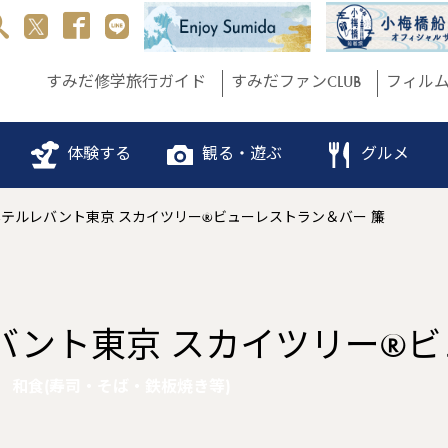
すみだ修学旅行ガイド
すみだファンCLUB
フィル
体験する
観る・遊ぶ
グルメ
テルレバント東京 スカイツリー®ビューレストラン＆バー 簾
バント東京 スカイツリー®
和食(寿司・そば・鉄板焼き等)