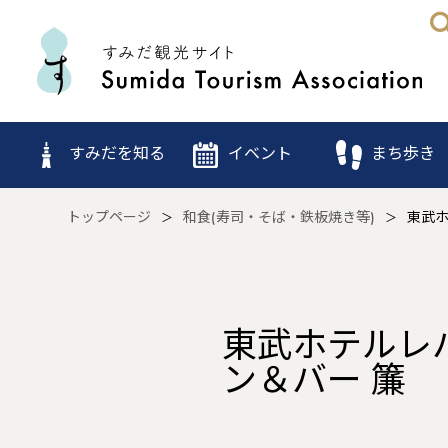
すみだを知る
イベント
まち歩き
トップページ
和食(寿司・そば・鉄板焼き等)
東武ホ
東武ホテルレ
ン＆バー 簾