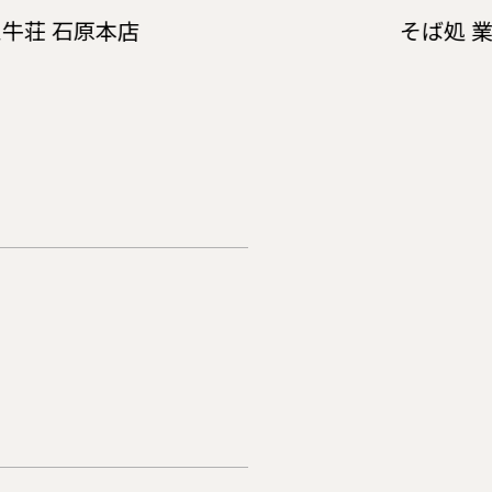
牛荘 石原本店
そば処 