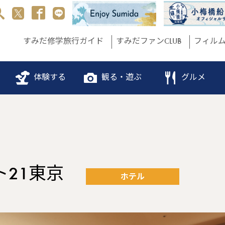
すみだ修学旅行ガイド
すみだファンCLUB
フィル
体験する
観る・遊ぶ
グルメ
ト21東京
ホテル