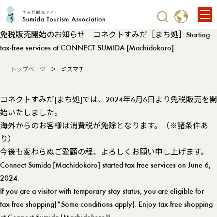
免税販売開始のお知らせ コネクトすみだ［まち処］Starting
tax-free services at CONNECT SUMIDA [Machidokoro]
トップページ
ミズマチ
コネクトすみだ[まち処]では、2024年6月6日より免税販売を開
始いたしました。
海外からのお客様は消費税が免除となります。（※諸条件あ
り）
今後も変わらぬご愛顧の程、よろしくお願い申し上げます。
Connect Sumida [Machidokoro] started tax-free services on June 6,
2024.
If you are a visitor with temporary stay status, you are eligible for
tax-free shopping(*Some conditions apply). Enjoy tax-free shopping