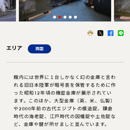
エリア
両国
館内には世界に１台しかなく幻の金庫と言わ
れる旧日本陸軍が暗号表を保管するために作
った昭和12年頃の機密金庫が展示されてい
ます。このほか、大型金庫（英、米、仏製）
や2000年前の古代エジプトの模造錠、鎌倉
時代の海老錠、江戸時代の因幡錠や土佐錠な
ど、金庫や鍵が所せましと並んでいます。