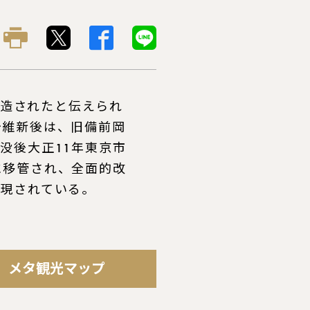
築造されたと伝えられ
治維新後は、旧備前岡
没後大正11年東京市
に移管され、全面的改
再現されている。
メタ観光マップ