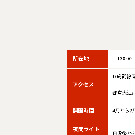
所在地
〒130-00
JR総武線
アクセス
都営大江
開園時間
4月から9月
夜間ライト
日没後か