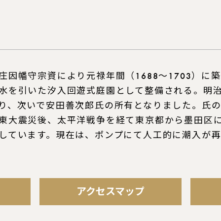
庄因幡守宗資により元禄年間（1688〜1703）に
水を引いた汐入回遊式庭園として整備される。明
り、次いで安田善次郎氏の所有となりました。氏の
東大震災後、太平洋戦争を経て東京都から墨田区
しています。現在は、ポンプにて人工的に潮入が
アクセスマップ