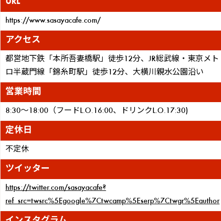
URL
https://www.sasayacafe.com/
アクセス
都営地下鉄「本所吾妻橋駅」徒歩12分、JR総武線・東京メト
ロ半蔵門線「錦糸町駅」徒歩12分、大横川親水公園沿い
営業時間
8:30〜18:00（フードL.O.16:00、ドリンクL.O.17:30)
定休日
不定休
ツイッター
https://twitter.com/sasayacafe?
ref_src=twsrc%5Egoogle%7Ctwcamp%5Eserp%7Ctwgr%5Eauthor